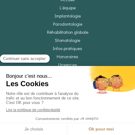
L’équipe
Implantologie
Parodontologie
Réhabilitation globale
Stomatologie
Infos pratiques
Honoraires
Urgences
©2025 Cabinet Dentaire PEDOLE - Cabinet dentaire
Plan du site
Mentions légales
CGU
Création par